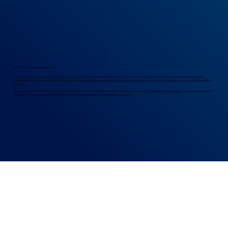
Reducir los costos de reclamaciones
La plataforma de gestión de accidentes de Scope detecta automáticamente los accidentes con gran precisión, proporcionando a las aseguradoras notificaciones
instantáneas e información resumida para que puedan controlar el siniestro al instante, brindar asistencia al cliente y gestionarlo a través de su propia red, minimizando así
los costes.
Además, la plataforma M-Claims proporciona una reconstrucción detallada del accidente, que incluye vídeo en 3D, información meteorológica y de ubicación, entre otros,
lo que permite al equipo de siniestros tomar decisiones rápidas y agilizar significativamente el proceso.