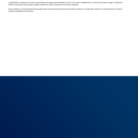
La plataforma y las aplicaciones de Scope permiten a las aseguradoras identificar, atraer e incorporar rápidamente a conductores de menor riesgo. La aplicación
LifeDrive de Scope incluso puede ayudarle a identificar a estos conductores antes de la cotización.
Scope colabora con las aseguradoras para desarrollar experiencias de cliente excepcionales y aumentar su compromiso, mejorar el comportamiento al volante y
aumentar la fidelización de clientes.