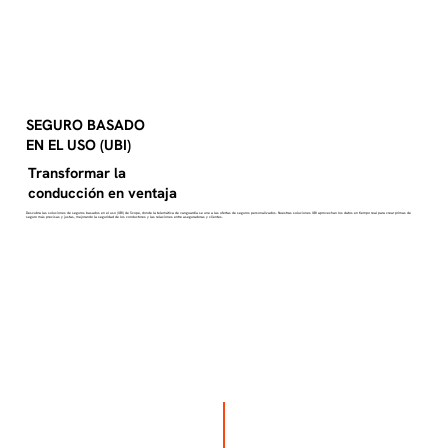
SEGURO BASADO
EN EL USO (UBI)
Transformar la
conducción en ventaja
Descubra las soluciones de seguros basados en el uso (UBI) de Scope, donde la telemática de vanguardia se une a las ofertas de seguros personalizados. Nuestras soluciones UBI aprovechan los datos en tiempo real para crear primas de
seguro más precisas y justas, mejorando la seguridad de los conductores y las relaciones entre aseguradoras y clientes.