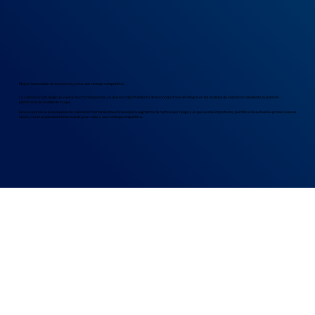
Mejore la precisión de los precios y cree una ventaja competitiva
La valoración del riesgo se vuelve mucho más precisa, ya que el comportamiento de los conductores se integra en los modelos de valoración mediante la potente
plataforma de análisis de Scope.
Esto proporciona a los equipos de valoración herramientas eficaces para segmentar la cartera por riesgo y, lo que es más importante, permite a los actuarios probar nuevas
ideas y crear propiedad intelectual de gran valor y una ventaja competitiva.