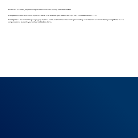
Involucre a los clientes, mejore los comportamientos de conducción y aumente la lealtad
Crea juegos atractivos y atractivos que mantengan a los usuarios enganchados a la app y a sus puntuaciones de conducción.
Recompensar a los usuarios por ganar juegos y mejorar su conducción con recompensas regulares de bajo valor incentiva enormemente mejoras significativas en el
comportamiento al volante y aumenta la fidelidad del cliente.