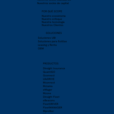
Nuestros socios de capital
POR QUÉ SCOPE
Nuestro ecosistema
Nuestro enfoque
Nuestra tecnología
Nuestros Clientes
SOLUCIONES
Soluciones UBI
Soluciones para flotillas
Leasing y Renta
OEM
PRODUCTOS
Dinsight Insurance
QuantiGO
Gconnect
LifeDRIVE
Mconnect
Mclaims
eMager
Mzone
Dinsight Fleet
eBeacons
FleetDRIVER
FleetMANAGER
Mprofiler