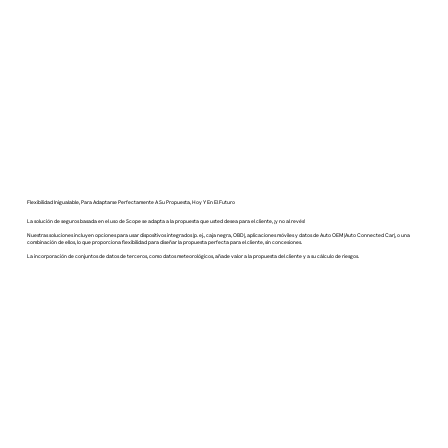
Flexibilidad Inigualable, Para Adaptarse Perfectamente A Su Propuesta, Hoy Y En El Futuro
La solución de seguros basada en el uso de Scope se adapta a la propuesta que usted desea para el cliente, ¡y no al revés!
Nuestras soluciones incluyen opciones para usar dispositivos integrados (p. ej., caja negra, OBD), aplicaciones móviles y datos de Auto OEM (Auto Connected Car), o una
combinación de ellos, lo que proporciona flexibilidad para diseñar la propuesta perfecta para el cliente, sin concesiones.
La incorporación de conjuntos de datos de terceros, como datos meteorológicos, añade valor a la propuesta del cliente y a su cálculo de riesgos.