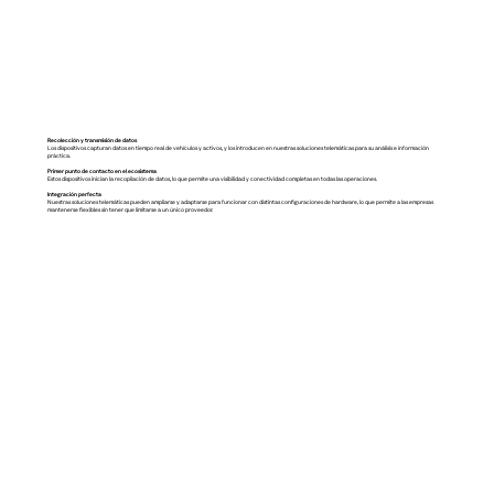
Recolección y transmisión de datos
Los dispositivos capturan datos en tiempo real de vehículos y activos, y los introducen en nuestras soluciones telemáticas para su análisis e información
práctica.
Primer punto de contacto en el ecosistema
Estos dispositivos inician la recopilación de datos, lo que permite una visibilidad y conectividad completas en todas las operaciones.
Integración perfecta
Nuestras soluciones telemáticas pueden ampliarse y adaptarse para funcionar con distintas configuraciones de hardware, lo que permite a las empresas
mantenerse flexibles sin tener que limitarse a un único proveedor.