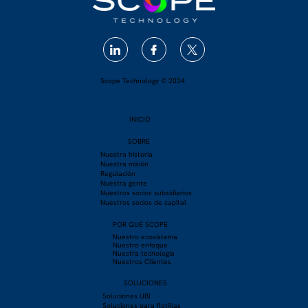
Scope Technology © 2024
INICIO
SOBRE
Nuestra historia
Nuestra misión
Regulación
Nuestra gente
Nuestros socios subsidiarios
Nuestros socios de capital
POR QUÉ SCOPE
Nuestro ecosistema
Nuestro enfoque
Nuestra tecnología
Nuestros Clientes
SOLUCIONES
Soluciones UBI
Soluciones para flotillas