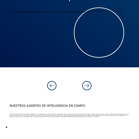
Nuestro ecosistema combina a la perfección la recopilación de datos sobre el terreno, el procesamiento de datos basado en IA y la integración transversal para ofrecer soluciones intuitivas y adaptables. Al simplificar los datos
complejos, proporcionamos información fácil de usar que le ayuda a optimizar las operaciones y visualizar nuevas oportunidades e impulsar el éxito a largo plazo.
NUESTROS AGENTES DE INTELIGENCIA EN CAMPO
El punto central de nuestras soluciones telemáticas son los dispositivos, el primer punto de contacto de nuestro ecosistema. Estos dispositivos recopilan datos en tiempo real de vehículos y activos, proporcionando información esencial
para la toma de decisiones informadas. Ofrecemos una amplia y diversa gama de
opciones de dispositivos, desde autoinstalables hasta hardware más complejo.
La flexibilidad de nuestro ecosistema permite incluso la integración con
dispositivos de terceros, lo que garantiza que las empresas puedan aprovechar al máximo nuestras capacidades telemáticas independientemente de los dispositivos que utilicen.