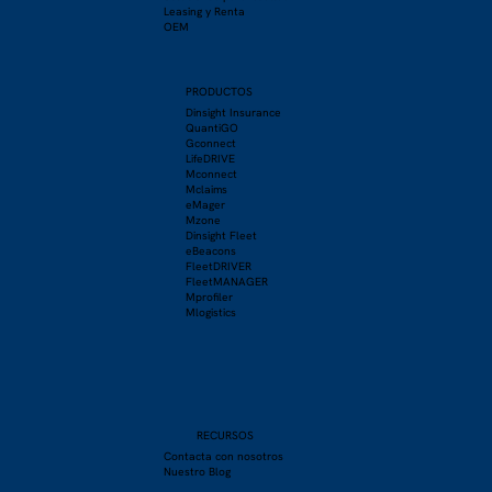
Leasing y Renta
OEM
PRODUCTOS
Dinsight Insurance
QuantiGO
Gconnect
LifeDRIVE
Mconnect
Mclaims
eMager
Mzone
Dinsight Fleet
eBeacons
FleetDRIVER
FleetMANAGER
Mprofiler
Mlogistics
RECURSOS
Contacta con nosotros
Nuestro Blog