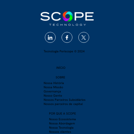
Tecnologia Periscope © 2024
INÍCIO
SOBRE
​Nossa História
Nossa Missão
Governança
Nosso Gente
Nossos Parceiros Subsidiários
Nossos parceiros de capital
POR QUE A SCOPE
Nosso Ecossistema
Nossa Abordagem
Nossa Tecnologia
Nossos clientes