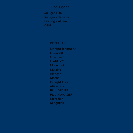
SOLUÇÕES
Soluções UBI
Soluções de frota
Leasing e aluguel
OEM
PRODU
TOS
Dinsight Insurance
QuantiGO
Gconnect
LifeDRIVE
Mconnect
Mclaims
eMager
Mzone
Dinsight Fleet
eBeacons
FleetDRIVER
FleetMANAGER
Mprofiler
Mlogistics