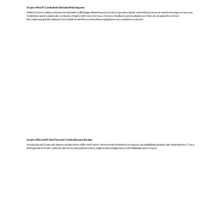
Scope e Macif: Conduzindo Estradas Mais Seguras
A Macif Drivers utiliza a solução de telemática UBI (Usage-Based Insurance) da Scope para ajudar motoristas jovens a se manterem seguros nas ruas.
O sistema captura dados de condução, integra métricas externas, e fornece feedback personalizado por meio de um aplicativo móvel.
Recompensas gamificadas por bons hábitos mantêm os motoristas engajados e em constante evolução.
Scope e Microsoft: Uma Parceria Construída para Escalar
As soluções da Scope são desenvolvidas sobre a Microsoft Azure, oferecendo infraestrutura segura, escalabilidade global e alto desempenho. Com a
IA integrada em todo o sistema, são fornecidos painéis claros, insights mais inteligentes e a flexibilidade para crescer.