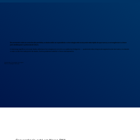
Em um mundo onde as conexões são perfeitas, os dados estão se expandindo e a tecnologia está avançando mais rápido do que nunca, a convergência é a chave
para desbloquear o potencial do futuro.
Ir mais longe significa convergir dados, sistemas e tecnologias em um único ecossistema inteligente — quebrando silos, integrando segmentos de mercado e revelando
o valor oculto em cada ponto de dados. Juntos, podemos redefinir o futuro da telemetria
Quanto Mais Tecnologias Convergem,
Maior é a Vantagem da Scope.