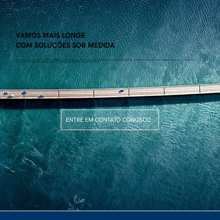
VAMOS MAIS LONGE
COM SOLUÇÕES SOB MEDIDA
Vamos mais longe e concentrar nossa profunda expertise de domínio, inovação, tecnologias próprias e insights para criar soluções personalizadas adaptadas às suas necessidades. Estamos aqui para ouvir. E com tecnologia
personalizável construída para unificar, conectar e centralizar, não há limite para onde podemos ir juntos.
Não estamos apenas oferecendo dados e inteligência — estamos convidando você para uma parceria que redefine limites e desbloqueia novas possibilidades. Descubra como a convergência pode levar você mais longe, juntos.
ENTRE EM CONTATO CONOSCO