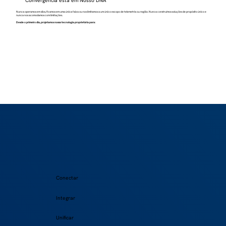
Convergência está em Nosso DNA
Nunca operamos em silos, ficamos em uma única faixa ou nos limitamos a um único escopo de telemetria ou região. Nunca construímos soluções de propósito único e
nunca nos acomodamos com limitações.
Desde o primeiro dia, projetamos nossa tecnologia proprietária para:
Conectar
Integrar
Unificar