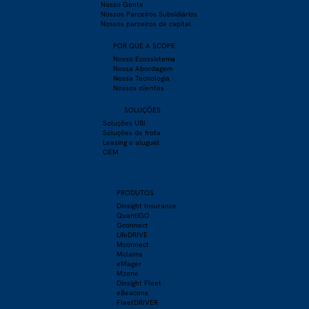
Nosso Gente
Nossos Parceiros Subsidiários
Nossos parceiros de capital
POR QUE A SCOPE
Nosso Ecossistema
Nossa Abordagem
Nossa Tecnologia
Nossos clientes
SOLUÇÕES
Soluções UBI
Soluções de frota
Leasing e aluguel
OEM
PRODU
TOS
Dinsight Insurance
QuantiGO
Gconnect
LifeDRIVE
Mconnect
Mclaims
eMager
Mzone
Dinsight Fleet
eBeacons
FleetDRIVER