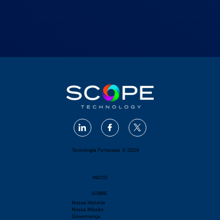
Tecnologia Periscope © 2024
INÍCIO
SOBRE
​Nossa História
Nossa Missão
Governança