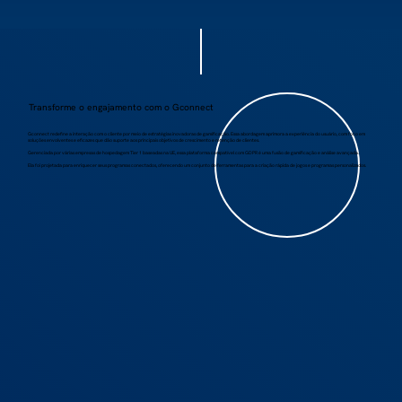
Transforme o engajamento com o Gconnect
Gconnect redefine a interação com o cliente por meio de estratégias inovadoras de gamificação. Essa abordagem aprimora a experiência do usuário, com foco em
soluções envolventes e eficazes que dão suporte aos principais objetivos de crescimento e retenção de clientes.
Gerenciada por várias empresas de hospedagem Tier 1 baseadas na UE, essa plataforma compatível com GDPR é uma fusão de gamificação e análise avançada.
Ela foi projetada para enriquecer seus programas conectados, oferecendo um conjunto de ferramentas para a criação rápida de jogos e programas personalizados.