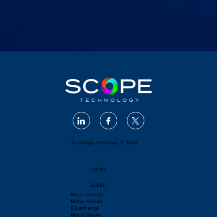
Tecnologia Periscope © 2024
INÍCIO
SOBRE
​Nossa História
Nossa Missão
Governança
Nosso Gente