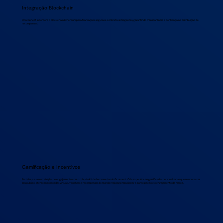
Integração Blockchain
O Gconnect incorpora o blockchain Ethereum para transações seguras e contratos inteligentes, garantindo transparência e confiança na distribuição de
recompensas.
Gamificação e Incentivos
Fortaleça suas estratégias de engajamento com o robusto kit de ferramentas do Gconnect. Crie experiências gamificadas personalizadas que ressoem com
seu público, oferecendo moedas virtuais, vouchers e recompensas do mundo real para impulsionar a participação e o engajamento da marca.