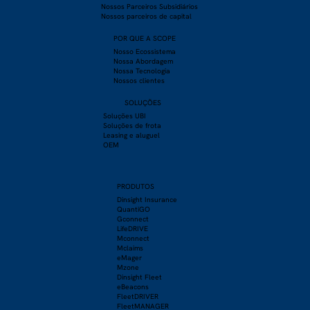
Nossos Parceiros Subsidiários
Nossos parceiros de capital
POR QUE A SCOPE
Nosso Ecossistema
Nossa Abordagem
Nossa Tecnologia
Nossos clientes
SOLUÇÕES
Soluções UBI
Soluções de frota
Leasing e aluguel
OEM
PRODU
TOS
Dinsight Insurance
QuantiGO
Gconnect
LifeDRIVE
Mconnect
Mclaims
eMager
Mzone
Dinsight Fleet
eBeacons
FleetDRIVER
FleetMANAGER