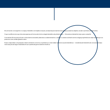
Em um mundo convergente e no espaço telemático em rápida evolução, as empresas precisam de soluções que possam se adaptar, escalar e permanecer relevantes.
O que nos diferencia é que não somos apenas um fornecedor de tecnologia telemática de primeira linha — Nós somos a telemetria, hoje e para o amanhã.
Com mais de 25 anos de profundo conhecimento de domínio, lideramos consistentemente o caminho no desenvolvimento de tecnologia proprietária de classe mundial que nos
posiciona como um líder global no setor.
Nosso compromisso com pesquisa e desenvolvimento nos tornou os primeiros a comercializar muitas inovações telemáticas — de sistemas de telemetria de veículos em tempo
real a soluções de seguro baseadas em uso e painéis de gerenciamento intuitivos.