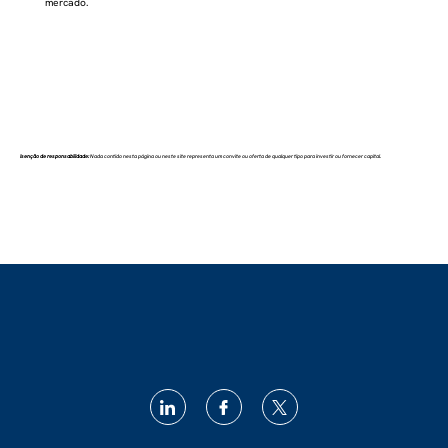
mercado.
Isenção de responsabilidade:
Nada contido nesta página ou neste site representa um convite ou oferta de qualquer tipo para investir ou fornecer capital.