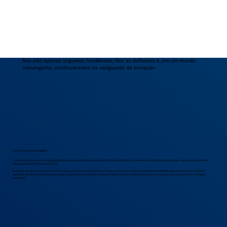
Nós não apenas seguimos tendências; Nós as definimos e, em um mundo
convergente, continuaremos na vanguarda da inovação.
Alcance e experiência global
Como uma empresa de tecnologia geograficamente diversificada com mais de 25 anos de profundo conhecimento de domínio em telemática, a capacidade de atender
clientes globalmente é um ponto forte.
Ao operar em mercados locais e internacionais, as soluções não são apenas tecnologicamente avançadas, mas também personalizadas para atender às necessidades
específicas de diferentes regiões. Esse amplo acesso ao mercado permite respostas rápidas a oportunidades emergentes, fornecendo uma vantagem única no espaço
telemático.