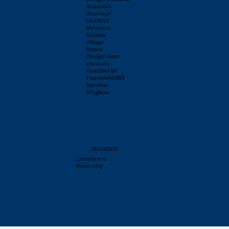
QuantiGO
Gconnect
LifeDRIVE
Mconnect
Mclaims
eMager
Mzone
Dinsight Fleet
eBeacons
FleetDRIVER
FleetMANAGER
Mprofiler
Mlogistics
RECURSOS
Contate-nos
Nosso blog