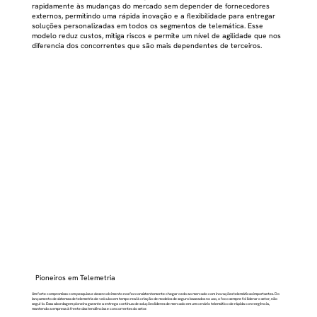
rapidamente às mudanças do mercado sem depender de fornecedores
externos, permitindo uma rápida inovação e a flexibilidade para entregar
soluções personalizadas em todos os segmentos de telemática. Esse
modelo reduz custos, mitiga riscos e permite um nível de agilidade que nos
diferencia dos concorrentes que são mais dependentes de terceiros.
Pioneiros em Telemetria
Um forte compromisso com pesquisa e desenvolvimento nos fez consistentemente chegar cedo ao mercado com inovações telemáticas importantes. Do
lançamento de sistemas de telemetria de veículos em tempo real à criação de modelos de seguro baseados no uso, o foco sempre foi liderar o setor, não
segui-lo. Essa abordagem pioneira garante a entrega contínua de soluções líderes de mercado em um cenário telemático de rápida convergência,
mantendo a empresa à frente das tendências e concorrentes do setor.