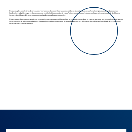
Nossas soluções proprietárias desenvolvidas internamente alavancam IA avançada e análise de dados de ponta em um formato amigável para conduzir sistemas
inteligentes e adaptáveis que evoluem com o seu negócio. Ao integrar dados de várias fontes e aplicar ideias orientadas por IA, permitimos a tomada de decisões em
tempo real, análise preditiva e processos automatizados que agilizam as operações.
Nosso compromisso com a convergência, juntamente com nosso desenvolvimento interno e experiência em domínio, garante que nossa tecnologia não atenda apenas
às necessidades de hoje, mas se adapte continuamente, evoluindo para atender às necessidades de amanhã, fornecendo resiliência e flexibilidade de longo prazo em
um mundo em constante mudança.