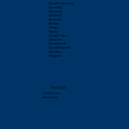
Dinsight Insurance
QuantiGO
Gconnect
LifeDRIVE
Mconnect
Mclaims
eMager
Mzone
Dinsight Fleet
eBeacons
FleetDRIVER
FleetMANAGER
Mprofiler
Mlogistics
RECURSOS
Contate-nos
Nosso blog